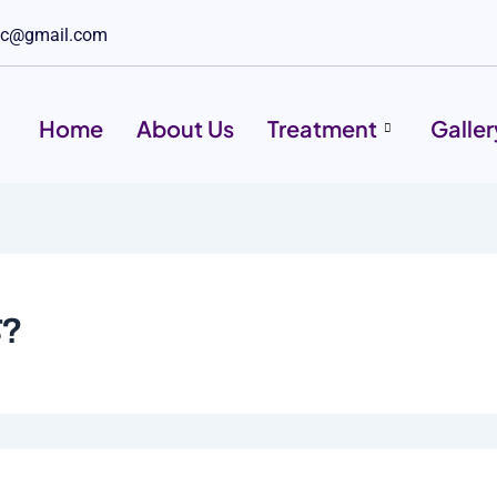
nic@gmail.com
Home
About Us
Treatment
Galler
ै?