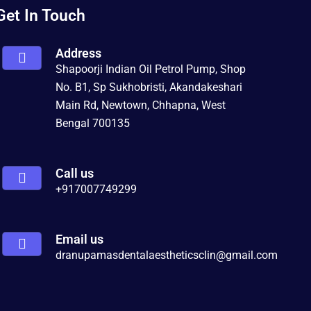
Get In Touch
Address
Shapoorji Indian Oil Petrol Pump, Shop
No. B1, Sp Sukhobristi, Akandakeshari
Main Rd, Newtown, Chhapna, West
Bengal 700135
Call us
+91
7007749299
Email us
dranupamasdentalaestheticsclin@gmail.com