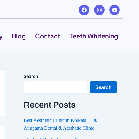
F
I
Y
a
n
o
c
s
u
e
t
t
b
a
u
o
g
b
y
Blog
Contact
Teeth Whitening
o
r
e
k
a
m
Search
Search
Recent Posts
Best Aesthetic Clinic in Kolkata – Dr.
Anupama Dental & Aesthetic Clinic