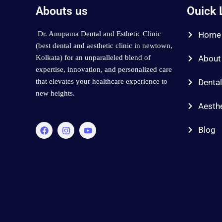
Abouts us
Ouick 
Dr. Anupama Dental and Esthetic Clinic
Home
(best dental and aesthetic clinic in newtown,
Kolkata) for an unparalleled blend of
About
expertise, innovation, and personalized care
that elevates your healthcare experience to
Denta
new heights.
Aesth
F
I
Y
Blog
a
n
o
c
s
u
e
t
t
b
a
u
o
g
b
o
r
e
k
a
m